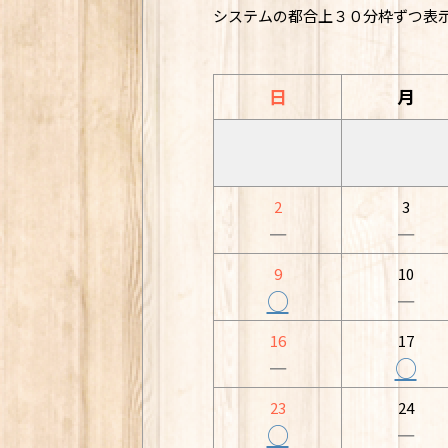
システムの都合上３０分枠ずつ表
日
月
2
3
－
－
9
10
○
－
16
17
－
○
23
24
○
－