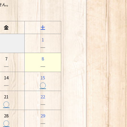
せん。
金
土
1
－
7
8
－
－
14
15
－
○
21
22
○
－
28
29
○
－