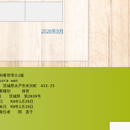
2026年9月
飼養管理士2級 

ra wan 

茨城県水戸市米沢町　433-25 

業種別　　　保管

　　R4年1月20日 

日　R9年1月19日 

責任者　　関　直子 