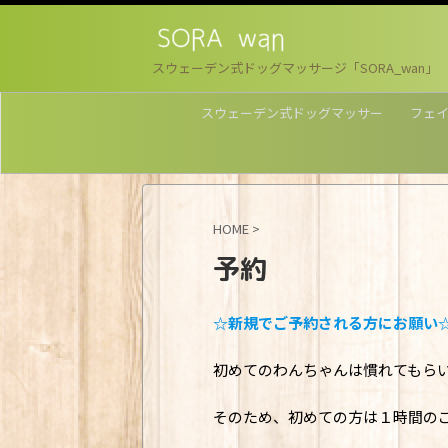
スウェーデン式ドッグマッサージ「SORA_wan」
スウェーデン式ドッグマッサー
フェイ
ジ
HOME
>
予約
☆新規でご予約される方にお願い
初めてのわんちゃんは慣れてもら
そのため、初めての方は１時間の