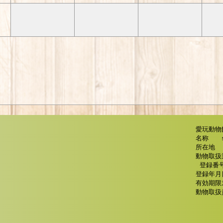
愛玩動物
名称　　so
所在地　　
動物取扱
 登録番号　　茨城県　第2839号 

登録年月日
有効期限末
動物取扱